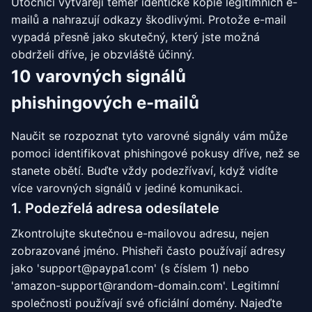
Útočníci vytvářejí téměř identické kopie legitimních e-
mailů a nahrazují odkazy škodlivými. Protože e-mail
vypadá přesně jako skutečný, který jste možná
obdrželi dříve, je obzvláště účinný.
10 varovných signálů
phishingových e-mailů
Naučit se rozpoznat tyto varovné signály vám může
pomoci identifikovat phishingové pokusy dříve, než se
stanete obětí. Buďte vždy podezřívaví, když vidíte
více varovných signálů v jediné komunikaci.
1. Podezřelá adresa odesílatele
Zkontrolujte skutečnou e-mailovou adresu, nejen
zobrazované jméno. Phisheři často používají adresy
jako 'support@paypa1.com' (s číslem 1) nebo
'amazon-support@random-domain.com'. Legitimní
společnosti používají své oficiální domény. Najeďte