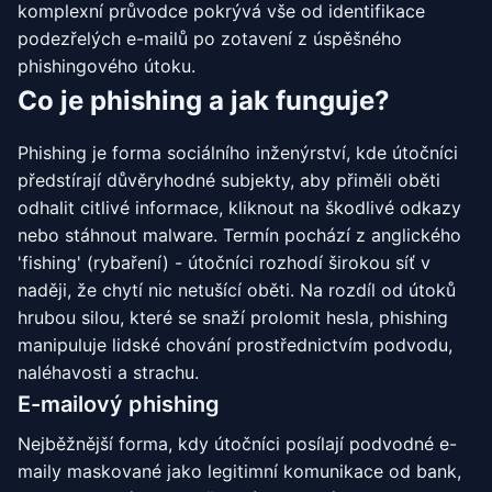
komplexní průvodce pokrývá vše od identifikace
podezřelých e-mailů po zotavení z úspěšného
phishingového útoku.
Co je phishing a jak funguje?
Phishing je forma sociálního inženýrství, kde útočníci
předstírají důvěryhodné subjekty, aby přiměli oběti
odhalit citlivé informace, kliknout na škodlivé odkazy
nebo stáhnout malware. Termín pochází z anglického
'fishing' (rybaření) - útočníci rozhodí širokou síť v
naději, že chytí nic netušící oběti. Na rozdíl od útoků
hrubou silou, které se snaží prolomit hesla, phishing
manipuluje lidské chování prostřednictvím podvodu,
naléhavosti a strachu.
E-mailový phishing
Nejběžnější forma, kdy útočníci posílají podvodné e-
maily maskované jako legitimní komunikace od bank,