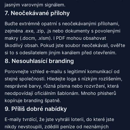
jasným varovným signálem.
7. Neočekávané přílohy
Buďte extrémně opatrní s neočekávanými přílohami,
zejména .exe, .zip, .js nebo dokumenty s povolenými
makry (.docm, .xlsm). I PDF mohou obsahovat
škodlivý obsah. Pokud jste soubor neočekávali, ověřte
si to s odesílatelem jiným kanálem před otevřením.
8. Nesouhlasící branding
Porovnejte vzhled e-mailu s legitimní komunikací od
stejné společnosti. Hledejte loga s nízkým rozlišením,
nesprávné barvy, různá písma nebo rozvržení, která
neodpovídají oficiálním šablonám. Mnoho phisherů
kopíruje branding špatně.
9. Příliš dobré nabídky
E-maily tvrdící, že jste vyhráli loterii, do které jste
nikdy nevstoupili, zdědili peníze od neznámých