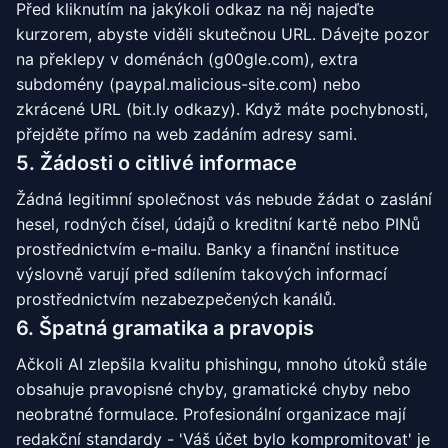
Před kliknutím na jakýkoli odkaz na něj najeďte
kurzorem, abyste viděli skutečnou URL. Dávejte pozor
na překlepy v doménách (g00gle.com), extra
subdomény (paypal.malicious-site.com) nebo
zkrácené URL (bit.ly odkazy). Když máte pochybnosti,
přejděte přímo na web zadáním adresy sami.
5. Žádosti o citlivé informace
Žádná legitimní společnost vás nebude žádat o zaslání
hesel, rodných čísel, údajů o kreditní kartě nebo PINů
prostřednictvím e-mailu. Banky a finanční instituce
výslovně varují před sdílením takových informací
prostřednictvím nezabezpečených kanálů.
6. Špatná gramatika a pravopis
Ačkoli AI zlepšila kvalitu phishingu, mnoho útoků stále
obsahuje pravopisné chyby, gramatické chyby nebo
neobratné formulace. Profesionální organizace mají
redakční standardy - 'Váš účet bylo kompromitovat' je