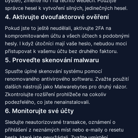
byste!), změňte ho i na těchto webech. Použijte
správce hesel k vytvoření silných, jedinečných hesel.
4. Aktivujte dvoufaktorové ověření
Pokud jste to ještě neudělali, aktivujte 2FA na
kompromitovaném účtu a všech účtech s podobnými
hesly. I když útočníci mají vaše heslo, nebudou moci
přistupovat k vašemu účtu bez druhého faktoru.
5. Proveďte skenování malwaru
Spusťte úplné skenování systému pomocí
renomovaného antivirového softwaru. Zvažte použití
dalších nástrojů jako Malwarebytes pro druhý názor.
Zkontrolujte rozšíření prohlížeče na cokoliv
podezřelého, co jste nenainstalovali.
6. Monitorujte své účty
Sledujte neautorizované transakce, oznámení o
přihlášení z neznámých míst nebo e-maily o resetu
hesla, které jste nevyžádali. Zvažte umístění