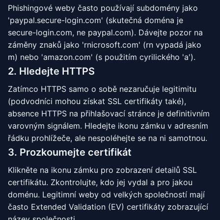
Phishingové weby často používají subdomény jako
'paypal.secure-login.com' (skutečná doména je
secure-login.com, ne paypal.com). Dávejte pozor na
záměny znaků jako 'rnicrosoft.com' (rn vypadá jako
m) nebo 'аmazon.com' (s použitím cyrilického 'а').
2. Hledejte HTTPS
Zatímco HTTPS samo o sobě nezaručuje legitimitu
(podvodníci mohou získat SSL certifikáty také),
absence HTTPS na přihlašovací stránce je definitivním
varovným signálem. Hledejte ikonu zámku v adresním
řádku prohlížeče, ale nespoléhejte se na ni samotnou.
3. Prozkoumejte certifikát
Klikněte na ikonu zámku pro zobrazení detailů SSL
certifikátu. Zkontrolujte, kdo jej vydal a pro jakou
doménu. Legitimní weby od velkých společností mají
často Extended Validation (EV) certifikáty zobrazující
název společnosti.