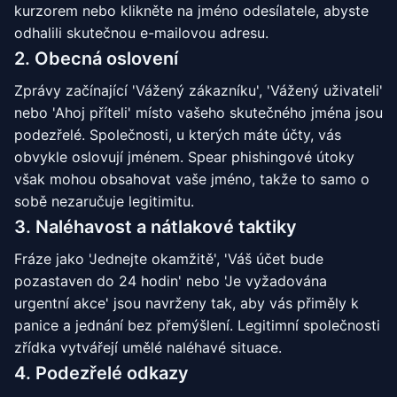
kurzorem nebo klikněte na jméno odesílatele, abyste
odhalili skutečnou e-mailovou adresu.
2. Obecná oslovení
Zprávy začínající 'Vážený zákazníku', 'Vážený uživateli'
nebo 'Ahoj příteli' místo vašeho skutečného jména jsou
podezřelé. Společnosti, u kterých máte účty, vás
obvykle oslovují jménem. Spear phishingové útoky
však mohou obsahovat vaše jméno, takže to samo o
sobě nezaručuje legitimitu.
3. Naléhavost a nátlakové taktiky
Fráze jako 'Jednejte okamžitě', 'Váš účet bude
pozastaven do 24 hodin' nebo 'Je vyžadována
urgentní akce' jsou navrženy tak, aby vás přiměly k
panice a jednání bez přemýšlení. Legitimní společnosti
zřídka vytvářejí umělé naléhavé situace.
4. Podezřelé odkazy