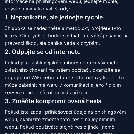
informace na phishingovém webu, jednejte rychle,
abyste minimalizovali škody:
1. Nepanikařte, ale jednejte rychle
Zhluboka se nadechněte a metodicky projděte tyto
kroky. Čím rychleji budete jednat, tím větší je šance na
prevenci škod, ale panika vede k chybám.
2. Odpojte se od internetu
Pokud jste stáhli nějaké soubory nebo si všimnete
zvláštního chování na vašem počítači, okamžitě se
odpojte od WiFi nebo odpojte ethernetový kabel. To
může zabránit malwaru v komunikaci s jeho řídicím
serverem nebo šíření na jiná zařízení.
3. Změňte kompromitovaná hesla
Pokud jste zadali přihlašovací údaje na phishingovém
webu, okamžitě změňte toto heslo na legitimním
webu. Pokud používáte stejné heslo jinde (neměli