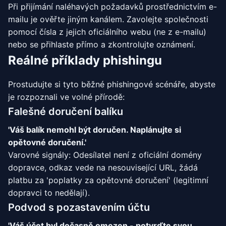
Při přijímání naléhavých požadavků prostřednictvím e-
mailu je ověřte jiným kanálem. Zavolejte společnosti
pomocí čísla z jejich oficiálního webu (ne z e-mailu)
nebo se přihlaste přímo a zkontrolujte oznámení.
Reálné příklady phishingu
Prostudujte si tyto běžné phishingové scénáře, abyste
je rozpoznali ve volné přírodě:
Falešné doručení balíku
'Váš balík nemohl být doručen. Naplánujte si
opětovné doručení.'
Varovné signály: Odesílatel není z oficiální domény
dopravce, odkaz vede na nesouvisející URL, žádá
platbu za 'poplatky za opětovné doručení' (legitimní
dopravci to nedělají).
Podvod s pozastavením účtu
'Váš účet byl dočasně omezen - potvrďte svou