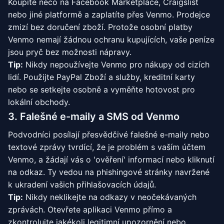
Koupíte něco na Facebook Marketplace, Craigslist
nebo jiné platformě a zaplatíte přes Venmo. Prodejce
zmizí bez doručení zboží. Protože osobní platby
Venmo nemají žádnou ochranu kupujících, vaše peníze
jsou pryč bez možnosti nápravy.
Tip:
Nikdy nepoužívejte Venmo pro nákupy od cizích
lidí. Použijte PayPal Zboží a služby, kreditní karty
nebo se setkejte osobně a vyměňte hotovost pro
lokální obchody.
3. Falešné e-maily a SMS od Venmo
Podvodníci posílají přesvědčivé falešné e-maily nebo
textové zprávy tvrdící, že je problém s vaším účtem
Venmo, a žádají vás o 'ověření' informací nebo kliknutí
na odkaz. Ty vedou na phishingové stránky navržené
k ukradení vašich přihlašovacích údajů.
Tip:
Nikdy neklikejte na odkazy v neočekávaných
zprávách. Otevřete aplikaci Venmo přímo a
zkontrolujte jakékoli legitimní upozornění nebo