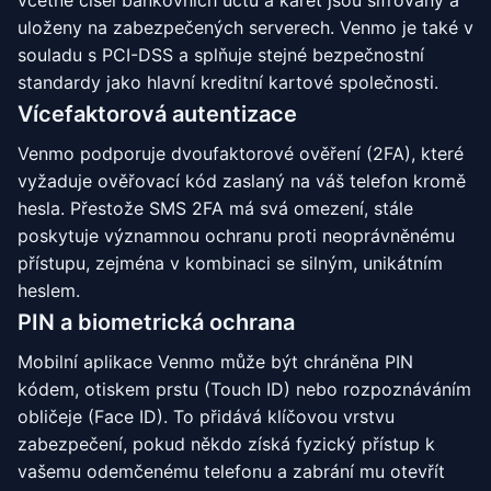
včetně čísel bankovních účtů a karet jsou šifrovány a
uloženy na zabezpečených serverech. Venmo je také v
souladu s PCI-DSS a splňuje stejné bezpečnostní
standardy jako hlavní kreditní kartové společnosti.
Vícefaktorová autentizace
Venmo podporuje dvoufaktorové ověření (2FA), které
vyžaduje ověřovací kód zaslaný na váš telefon kromě
hesla. Přestože SMS 2FA má svá omezení, stále
poskytuje významnou ochranu proti neoprávněnému
přístupu, zejména v kombinaci se silným, unikátním
heslem.
PIN a biometrická ochrana
Mobilní aplikace Venmo může být chráněna PIN
kódem, otiskem prstu (Touch ID) nebo rozpoznáváním
obličeje (Face ID). To přidává klíčovou vrstvu
zabezpečení, pokud někdo získá fyzický přístup k
vašemu odemčenému telefonu a zabrání mu otevřít