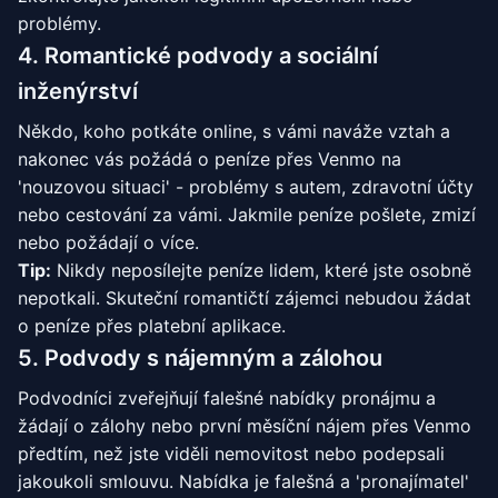
problémy.
4. Romantické podvody a sociální
inženýrství
Někdo, koho potkáte online, s vámi naváže vztah a
nakonec vás požádá o peníze přes Venmo na
'nouzovou situaci' - problémy s autem, zdravotní účty
nebo cestování za vámi. Jakmile peníze pošlete, zmizí
nebo požádají o více.
Tip:
Nikdy neposílejte peníze lidem, které jste osobně
nepotkali. Skuteční romantičtí zájemci nebudou žádat
o peníze přes platební aplikace.
5. Podvody s nájemným a zálohou
Podvodníci zveřejňují falešné nabídky pronájmu a
žádají o zálohy nebo první měsíční nájem přes Venmo
předtím, než jste viděli nemovitost nebo podepsali
jakoukoli smlouvu. Nabídka je falešná a 'pronajímatel'