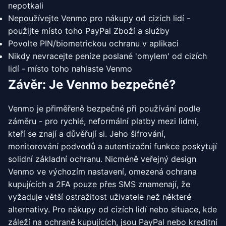
nepotkali
Nepoužívejte Venmo pro nákupy od cizích lidí -
použijte místo toho PayPal Zboží a služby
Povolte PIN/biometrickou ochranu v aplikaci
Nikdy nevracejte peníze poslané 'omylem' od cizích
lidí - místo toho nahlaste Venmo
Závěr: Je Venmo bezpečné?
Venmo je přiměřeně bezpečné při používání podle
záměru - pro rychlé, neformální platby mezi lidmi,
kteří se znají a důvěřují si. Jeho šifrování,
monitorování podvodů a autentizační funkce poskytují
solidní základní ochranu. Nicméně veřejný design
Venmo ve výchozím nastavení, omezená ochrana
kupujících a 2FA pouze přes SMS znamenají, že
vyžaduje větší ostražitost uživatele než některé
alternativy. Pro nákupy od cizích lidí nebo situace, kde
záleží na ochraně kupujících, jsou PayPal nebo kreditní