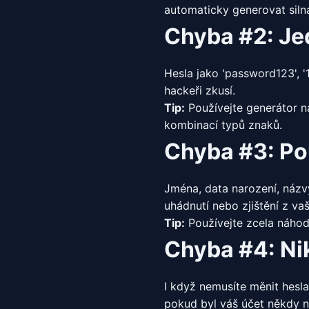
automaticky generovat silná
Chyba #2: Je
Hesla jako 'password123', '
hackeři zkusí.
Tip:
Používejte generátor n
kombinací typů znaků.
Chyba #3: Po
Jména, data narození, názv
uhádnutí nebo zjištění z vaš
Tip:
Používejte zcela náhodn
Chyba #4: Ni
I když nemusíte měnit hesl
pokud byl váš účet někdy 