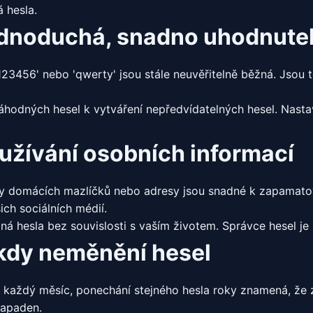
 hesla.
dnoduchá, snadno uhodnutel
123456' nebo 'qwerty' jsou stále neuvěřitelně běžná. Jsou t
áhodných hesel k vytváření nepředvídatelných hesel. Nasta
užívání osobních informací
y domácích mazlíčků nebo adresy jsou snadné k zapamatov
ich sociálních médií.
á hesla bez souvislosti s vaším životem. Správce hesel je
kdy neměnění hesel
a každý měsíc, ponechání stejného hesla roky znamená, ž
napaden.