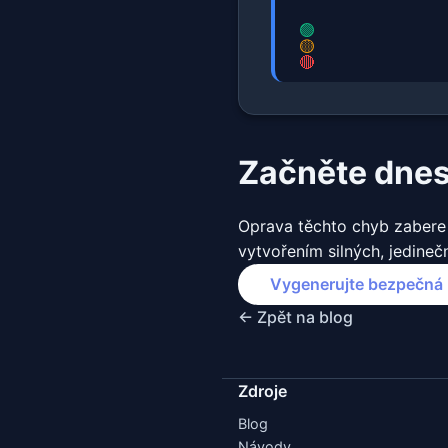
Začněte dne
Oprava těchto chyb zabere 
vytvořením silných, jedinečn
Vygenerujte bezpečná 
← Zpět na blog
Zdroje
Blog
Návody