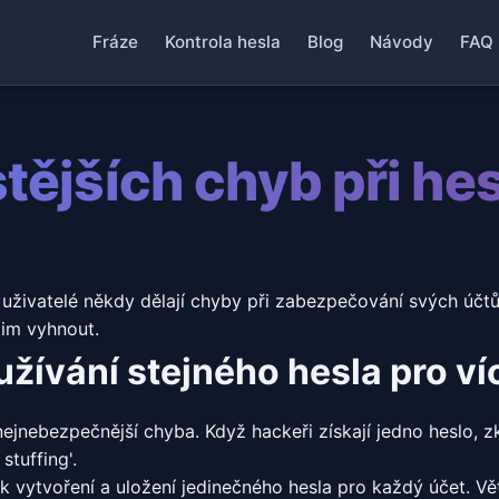
Fráze
Kontrola hesla
Blog
Návody
FAQ
tějších chyb při he
í uživatelé někdy dělají chyby při zabezpečování svých účtů
jim vyhnout.
žívání stejného hesla pro ví
nejnebezpečnější chyba. Když hackeři získají jedno heslo, zk
stuffing'.
k vytvoření a uložení jedinečného hesla pro každý účet. V