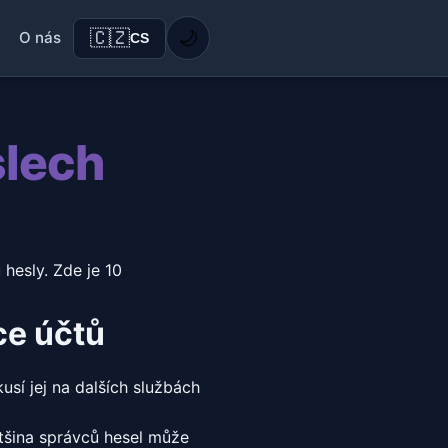
🇨🇿
🌙
O nás
CS
slech
 hesly. Zde je 10
ce účtů
usí jej na dalších službách
ětšina správců hesel může