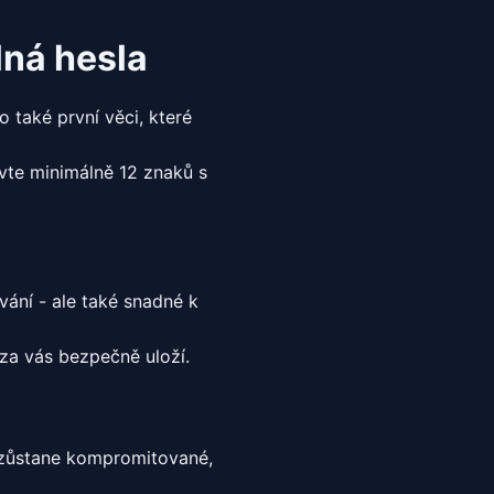
ná hesla
o také první věci, které
vte minimálně 12 znaků s
ání - ale také snadné k
 za vás bezpečně uloží.
e zůstane kompromitované,