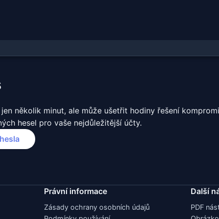
s
jen několik minut, ale může ušetřit hodiny řešení komprom
ých hesel pro vaše nejdůležitější účty.
hesla
Právní informace
Další n
Zásady ochrany osobních údajů
PDF nást
Podmínky používání
Obrázko