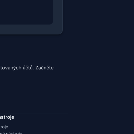
itovaných účtů. Začněte
ástroje
roje
vé nástroje