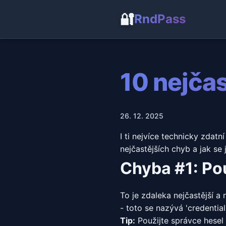
🔐
RndPass
10 nejčas
26. 12. 2025
I ti nejvíce technicky zdatn
nejčastějších chyb a jak se 
Chyba #1: Pou
To je zdaleka nejčastější a 
- toto se nazývá 'credential 
Tip:
Použijte správce hesel 